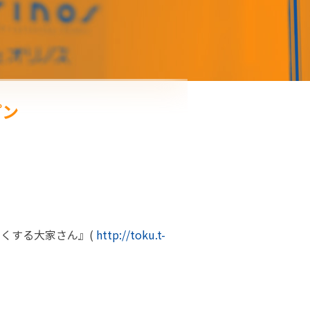
プン
とくする大家さん』(
http://toku.t-