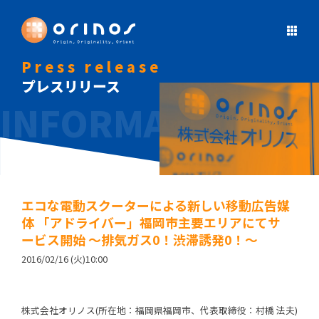
Press release
プレスリリース
エコな電動スクーターによる新しい移動広告媒
体 「アドライバー」福岡市主要エリアにてサ
ービス開始 ～排気ガス0！渋滞誘発0！～
2016/02/16 (火)10:00
株式会社オリノス(所在地：福岡県福岡市、代表取締役：村橋 法夫)