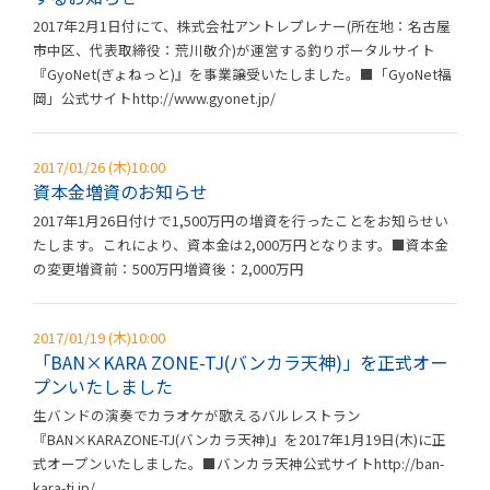
2017年2月1日付にて、株式会社アントレプレナー(所在地：名古屋
市中区、代表取締役：荒川敬介)が運営する釣りポータルサイト
『GyoNet(ぎょねっと)』を事業譲受いたしました。■「GyoNet福
岡」公式サイトhttp://www.gyonet.jp/
2017/01/26 (木)10:00
資本金増資のお知らせ
2017年1月26日付けで1,500万円の増資を行ったことをお知らせい
たします。これにより、資本金は2,000万円となります。■資本金
の変更増資前：500万円増資後：2,000万円
2017/01/19 (木)10:00
「BAN×KARA ZONE-TJ(バンカラ天神)」を正式オー
プンいたしました
生バンドの演奏でカラオケが歌えるバルレストラン
『BAN×KARAZONE-TJ(バンカラ天神)』を2017年1月19日(木)に正
式オープンいたしました。■バンカラ天神公式サイトhttp://ban-
kara-tj.jp/